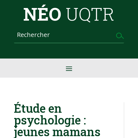
NÉO
UQTR
Étude en
psychologie :
jeunes mamans