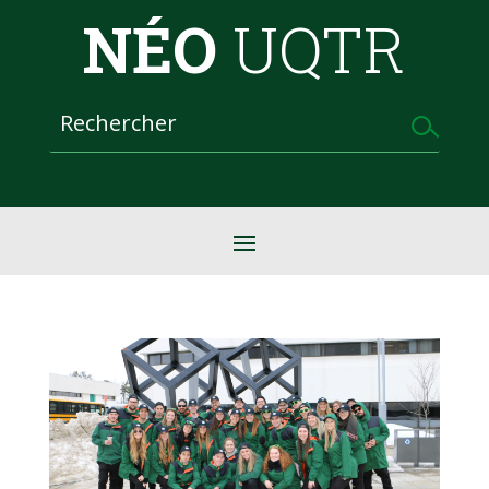
NÉO
UQTR