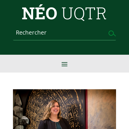
NÉO
UQTR