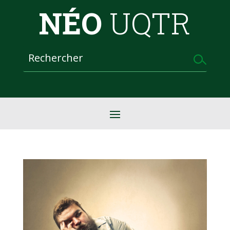
NÉO
UQTR