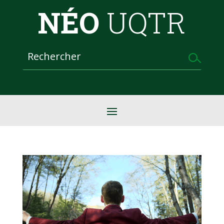
NÉO
UQTR