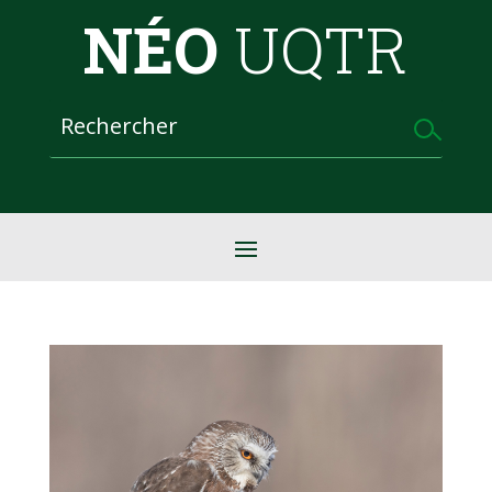
NÉO
UQTR