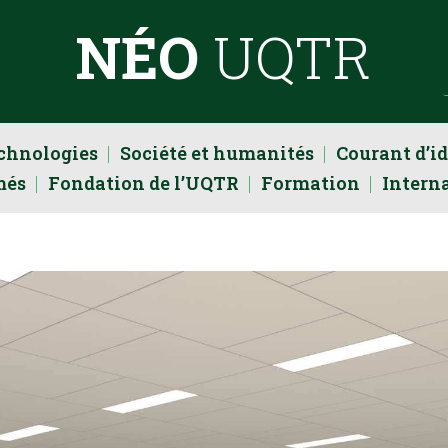
NÉO
UQTR
echnologies
Société et humanités
Courant d’i
més
Fondation de l’UQTR
Formation
Intern