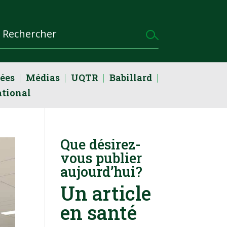
dées
Médias
UQTR
Babillard
ational
Que désirez-
vous publier
aujourd’hui?
Un article
en santé