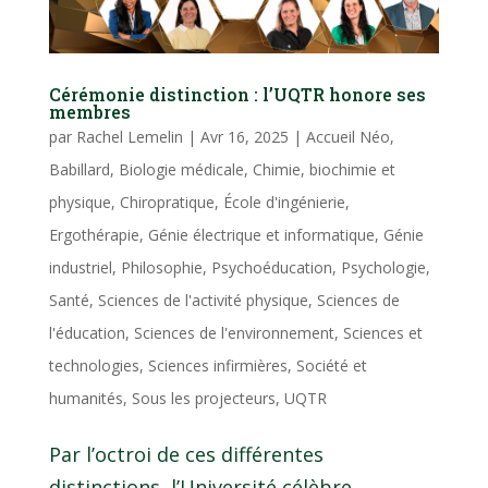
Cérémonie distinction : l’UQTR honore ses
membres
par
Rachel Lemelin
|
Avr 16, 2025
|
Accueil Néo
,
Babillard
,
Biologie médicale
,
Chimie, biochimie et
physique
,
Chiropratique
,
École d'ingénierie
,
Ergothérapie
,
Génie électrique et informatique
,
Génie
industriel
,
Philosophie
,
Psychoéducation
,
Psychologie
,
Santé
,
Sciences de l'activité physique
,
Sciences de
l'éducation
,
Sciences de l'environnement
,
Sciences et
technologies
,
Sciences infirmières
,
Société et
humanités
,
Sous les projecteurs
,
UQTR
Par l’octroi de ces différentes
distinctions, l’Université célèbre