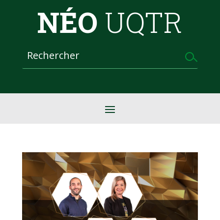
NÉO
UQTR