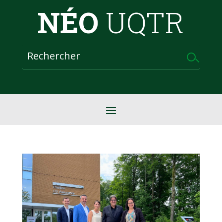
NÉO
UQTR