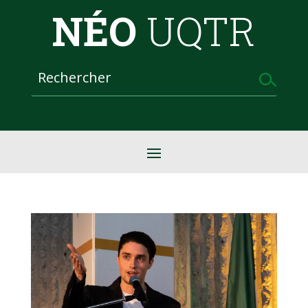
NÉO
UQTR