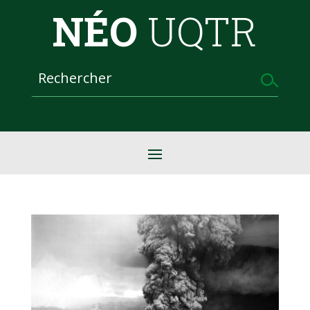
NÉO
UQTR