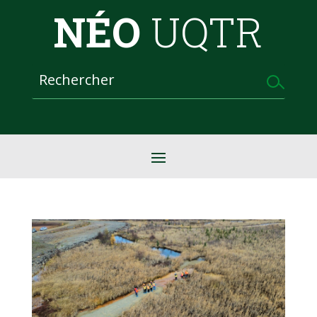
NÉO
UQTR