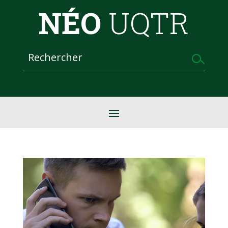
NÉO
UQTR