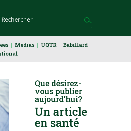
dées
Médias
UQTR
Babillard
ational
Que désirez-
vous publier
aujourd’hui?
Un article
en santé