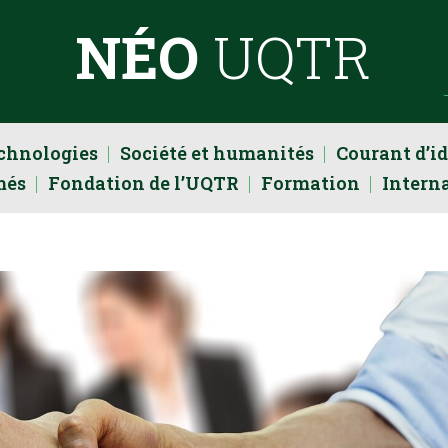
NÉO
UQTR
echnologies
Société et humanités
Courant d’i
més
Fondation de l’UQTR
Formation
Intern