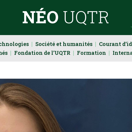
NÉO
UQTR
echnologies
Société et humanités
Courant d’i
més
Fondation de l’UQTR
Formation
Intern