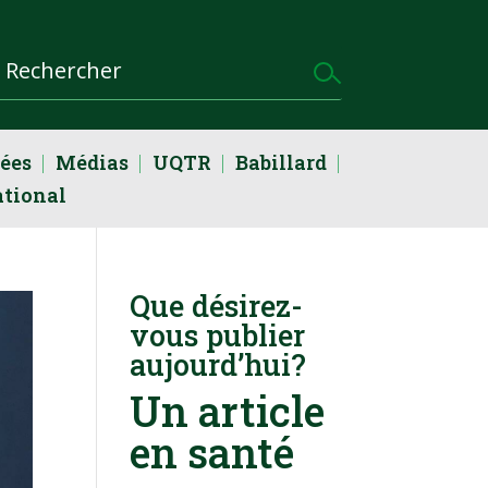
dées
Médias
UQTR
Babillard
ational
Que désirez-
vous publier
aujourd’hui?
Un article
en santé