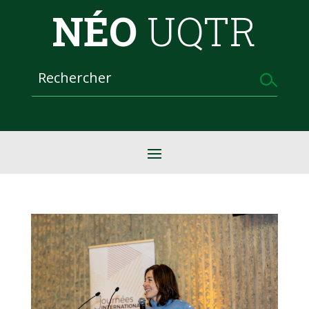
NÉO
UQTR