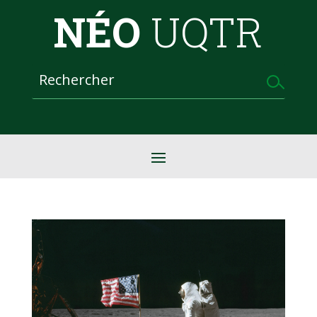
NÉO
UQTR