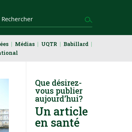
dées
Médias
UQTR
Babillard
ational
Que désirez-
vous publier
aujourd’hui?
Un article
en santé