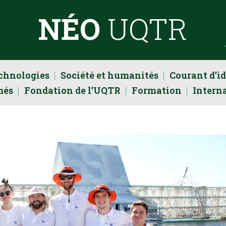
NÉO
UQTR
echnologies
Société et humanités
Courant d’i
més
Fondation de l’UQTR
Formation
Intern