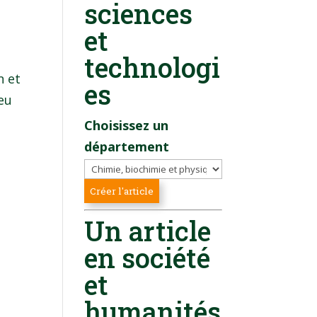
sciences
et
technologi
n et
es
 eu
Choisissez un
département
Un article
en société
et
humanités