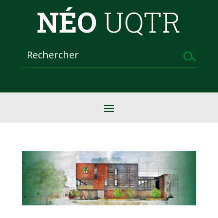
NÉO
UQTR