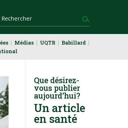
dées
Médias
UQTR
Babillard
ational
Que désirez-
vous publier
aujourd’hui?
Un article
en santé