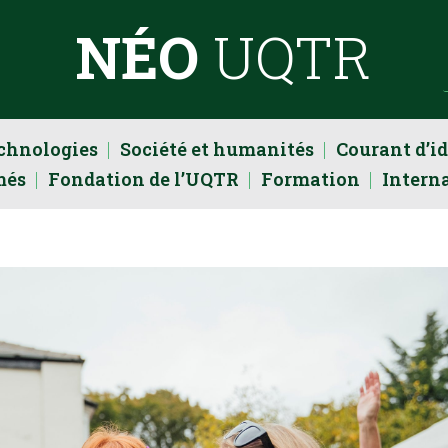
NÉO
UQTR
echnologies
Société et humanités
Courant d’i
més
Fondation de l’UQTR
Formation
Intern