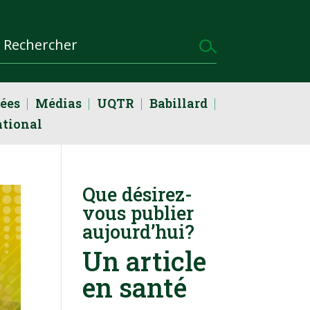
dées
Médias
UQTR
Babillard
ational
Que désirez-
vous publier
aujourd’hui?
Un article
en santé