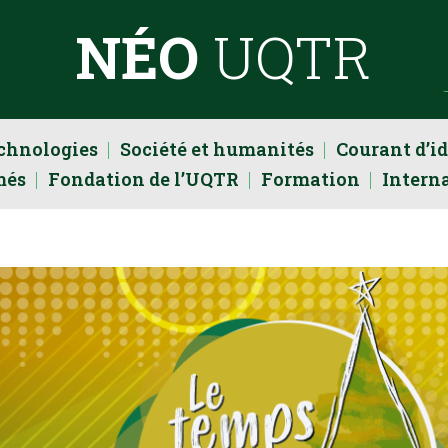
NÉO
UQTR
echnologies
Société et humanités
Courant d’i
més
Fondation de l’UQTR
Formation
Intern