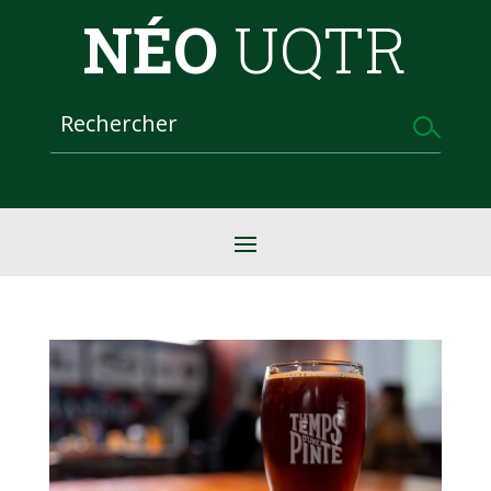
NÉO
UQTR