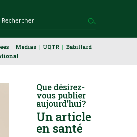
dées
Médias
UQTR
Babillard
ational
Que désirez-
vous publier
aujourd’hui?
Un article
en santé