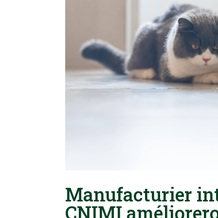
Manufacturier int
CNIMI améliorero