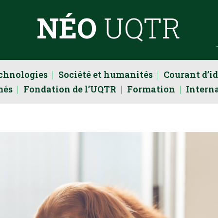
NÉO
UQTR
echnologies
Société et humanités
Courant d’i
més
Fondation de l’UQTR
Formation
Intern