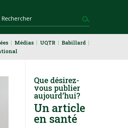
dées
Médias
UQTR
Babillard
ational
Que désirez-
vous publier
aujourd’hui?
Un article
en santé