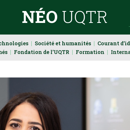
NÉO
UQTR
echnologies
Société et humanités
Courant d’i
més
Fondation de l’UQTR
Formation
Intern