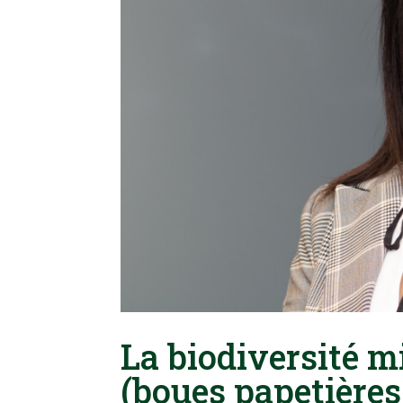
La biodiversité m
(boues papetières