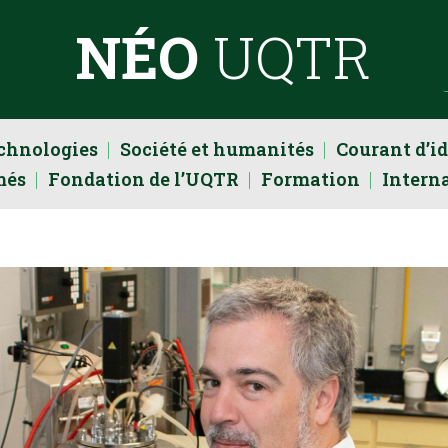
NÉO
UQTR
echnologies
Société et humanités
Courant d’i
més
Fondation de l’UQTR
Formation
Intern