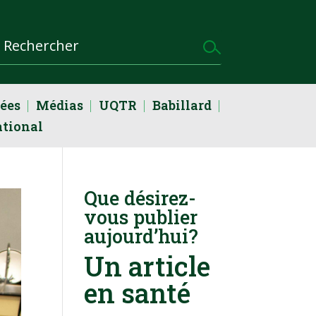
dées
Médias
UQTR
Babillard
ational
Que désirez-
vous publier
aujourd’hui?
Un article
en santé