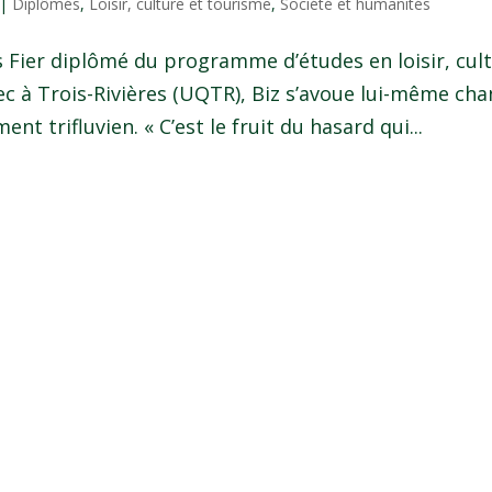
|
Diplômés
,
Loisir, culture et tourisme
,
Société et humanités
s Fier diplômé du programme d’études en loisir, cul
ec à Trois-Rivières (UQTR), Biz s’avoue lui-même ch
t trifluvien. « C’est le fruit du hasard qui...