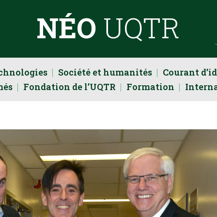
NÉO
UQTR
echnologies
Société et humanités
Courant d’i
més
Fondation de l’UQTR
Formation
Intern