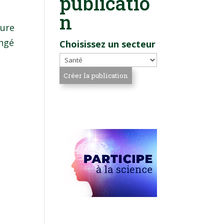
publicatio
n
ture
angé
Choisissez un secteur