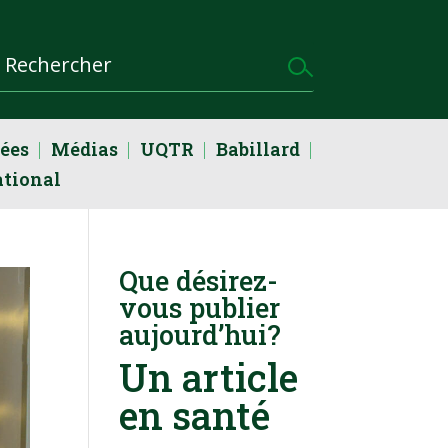
dées
Médias
UQTR
Babillard
ational
Que désirez-
vous publier
aujourd’hui?
Un article
en santé