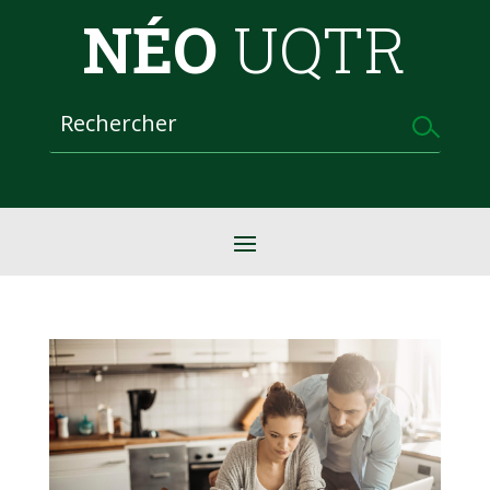
NÉO
UQTR