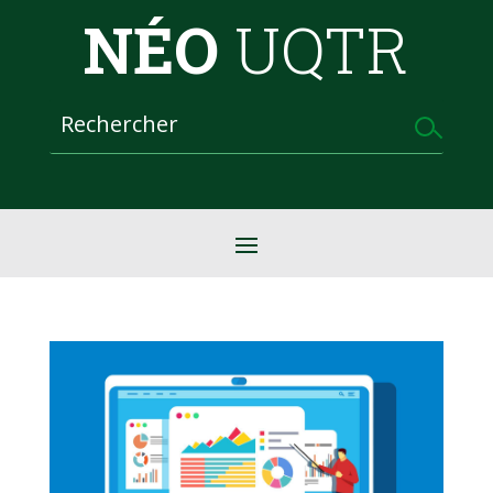
NÉO
UQTR