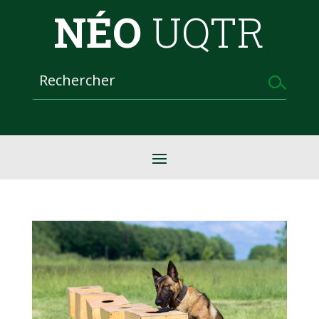
NÉO
UQTR