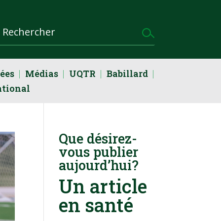
dées
Médias
UQTR
Babillard
ational
Que désirez-
vous publier
aujourd’hui?
Un article
en santé