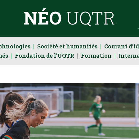
NÉO
UQTR
echnologies
Société et humanités
Courant d’i
més
Fondation de l’UQTR
Formation
Intern