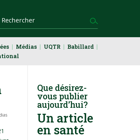
dées
Médias
UQTR
Babillard
ational
a
Que désirez-
vous publier
aujourd’hui?
Un article
dias
en santé
21