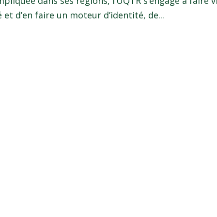
impliquée dans ses régions, l’UQTR s’engage à faire v
et d’en faire un moteur d’identité, de...