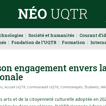
NÉO
UQTR
echnologies
Société et humanités
Courant d’i
més
Fondation de l’UQTR
Formation
Intern
son engagement envers l
ionale
éo
,
Accueil UQTR
,
Communauté UQTR
,
Communiqués
,
Étudiants
,
Mé
des arts et de la citoyenneté culturelle adoptée en 20