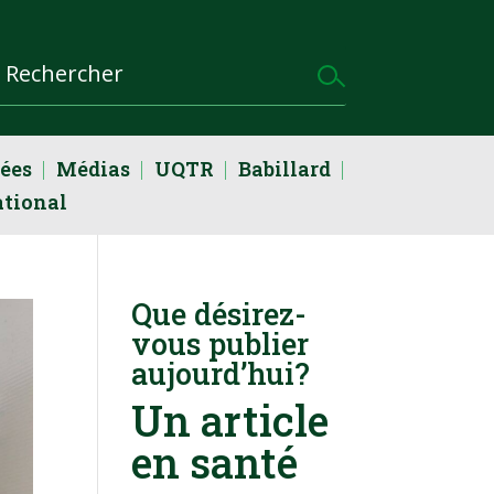
dées
Médias
UQTR
Babillard
ational
Que désirez-
vous publier
aujourd’hui?
Un article
en santé