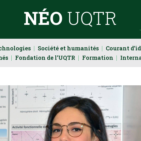
NÉO
UQTR
echnologies
Société et humanités
Courant d’i
més
Fondation de l’UQTR
Formation
Intern