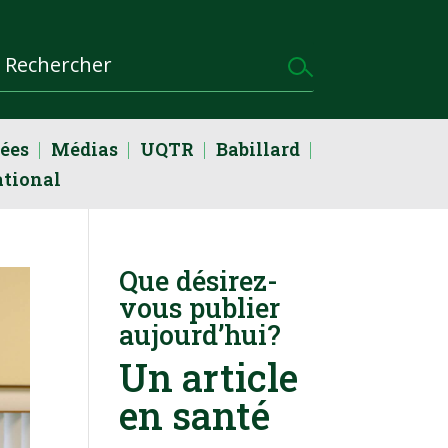
dées
Médias
UQTR
Babillard
ational
Que désirez-
vous publier
aujourd’hui?
Un article
en santé