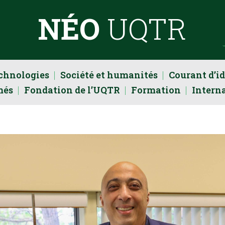
NÉO
UQTR
echnologies
Société et humanités
Courant d’i
més
Fondation de l’UQTR
Formation
Intern