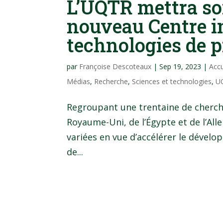
L’UQTR mettra so
nouveau Centre i
technologies de 
par
Françoise Descoteaux
|
Sep 19, 2023
|
Acc
Médias
,
Recherche
,
Sciences et technologies
,
U
Regroupant une trentaine de cherche
Royaume-Uni, de l’Égypte et de l’Al
variées en vue d’accélérer le dével
de...