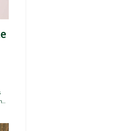
te
s
...