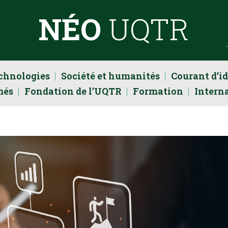
NÉO
UQTR
echnologies
Société et humanités
Courant d’i
més
Fondation de l’UQTR
Formation
Intern