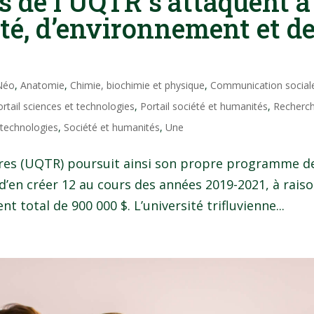
s de l’UQTR s’attaquent à
té, d’environnement et d
 Néo
,
Anatomie
,
Chimie, biochimie et physique
,
Communication social
ortail sciences et technologies
,
Portail société et humanités
,
Recherc
 technologies
,
Société et humanités
,
Une
ières (UQTR) poursuit ainsi son propre programme d
f d’en créer 12 au cours des années 2019-2021, à rais
 total de 900 000 $. L’université trifluvienne...