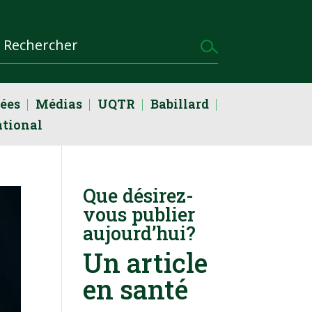
dées
Médias
UQTR
Babillard
ational
Que désirez-
vous publier
aujourd’hui?
Un article
en santé