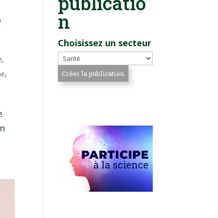
publicatio
e
n
Choisissez un secteur
e
,
he
,
e
on