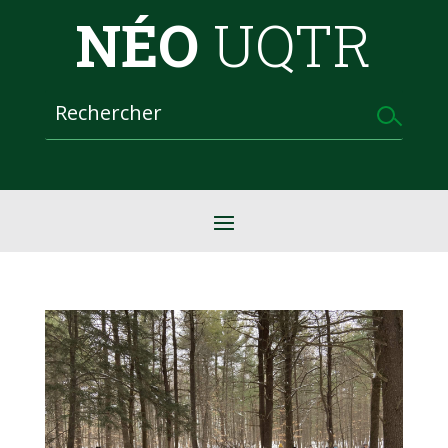
NÉO
UQTR