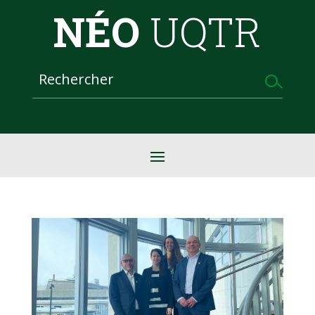
NÉO
UQTR