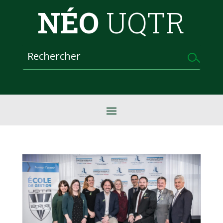
NÉO
UQTR