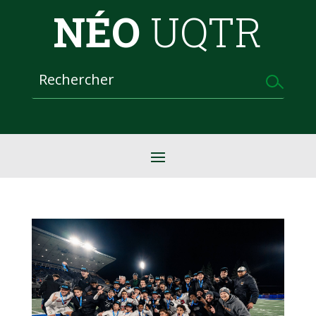
NÉO
UQTR