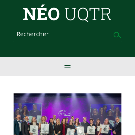
NÉO
UQTR