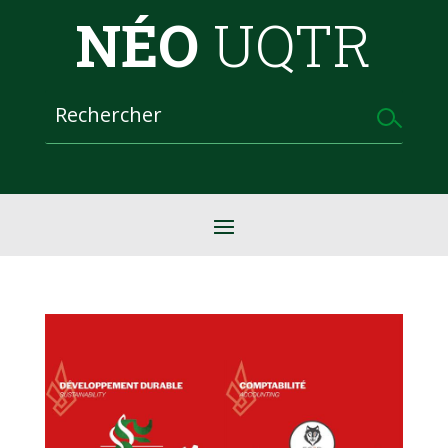
NÉO
UQTR