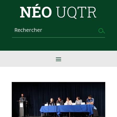
NÉO
UQTR