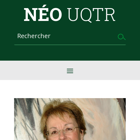
NÉO
UQTR