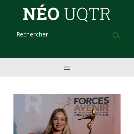
NÉO
UQTR