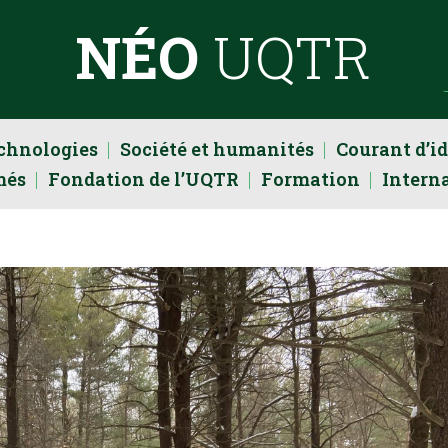
NÉO
UQTR
echnologies
Société et humanités
Courant d’i
més
Fondation de l’UQTR
Formation
Intern