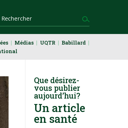
dées
Médias
UQTR
Babillard
ational
Que désirez-
vous publier
aujourd’hui?
Un article
en santé