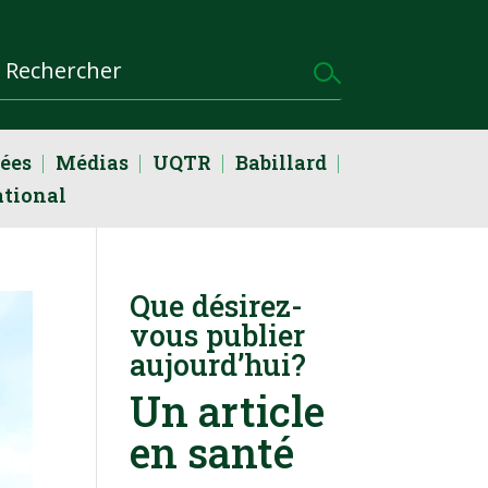
dées
Médias
UQTR
Babillard
ational
Que désirez-
vous publier
aujourd’hui?
Un article
en santé