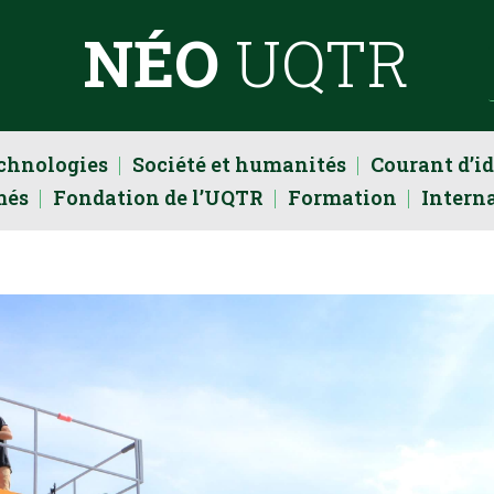
NÉO
UQTR
echnologies
Société et humanités
Courant d’i
més
Fondation de l’UQTR
Formation
Intern