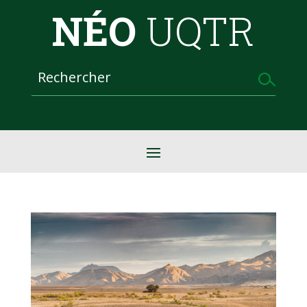
NÉO
UQTR