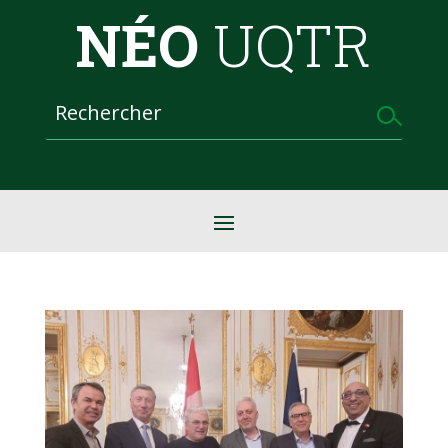
NÉO
UQTR