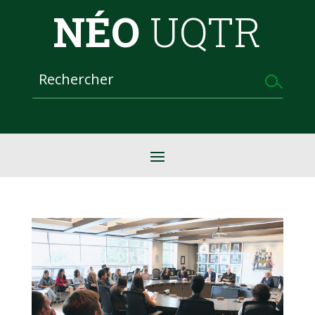
NÉO
UQTR