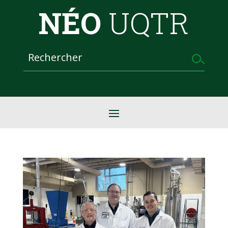
NÉO
UQTR