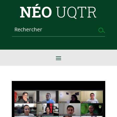
NÉO
UQTR